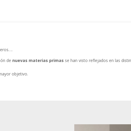
teros….
ción de
nuevas materias primas
se han visto reflejados en las disti
mayor objetivo.