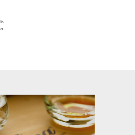
lis
en.